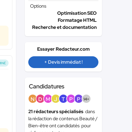
Options
Optimisation SEO
Formatage HTML
Recherche et documentation
Essayer Redacteur.com
+ Devis immédiat !
INÉ
Candidatures
N
D
M
J
T
P
P
14+
21 rédacteurs spécialisés
dans
la rédaction de contenus Beauté /
Bien-être ont candidatés pour