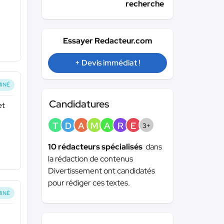
recherche
Essayer Redacteur.com
+ Devis immédiat !
INÉ
Candidatures
et
T
D
A
M
A
R
E
3+
10 rédacteurs spécialisés
dans
la rédaction de contenus
Divertissement ont candidatés
pour rédiger ces textes.
INÉ