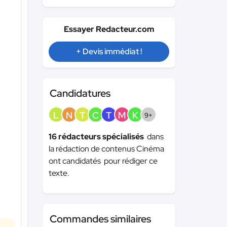
Essayer Redacteur.com
+ Devis immédiat !
Candidatures
L
N
T
C
T
M
K
9+
16 rédacteurs spécialisés
dans
la rédaction de contenus Cinéma
ont candidatés pour rédiger ce
texte.
Commandes similaires