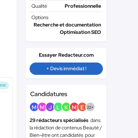
Qualité
Professionnelle
Options
Recherche et documentation
Optimisation SEO
Essayer Redacteur.com
+ Devis immédiat !
INÉ
Candidatures
M
M
J
L
K
M
E
22+
29 rédacteurs spécialisés
dans
la rédaction de contenus Beauté /
Bien-être ont candidatés pour