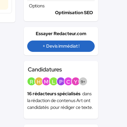
Options
Optimisation SEO
Essayer Redacteur.com
+ Devis immédiat !
Candidatures
R
H
M
L
P
C
Y
9+
16 rédacteurs spécialisés
dans
la rédaction de contenus Art ont
candidatés pour rédiger ce texte.