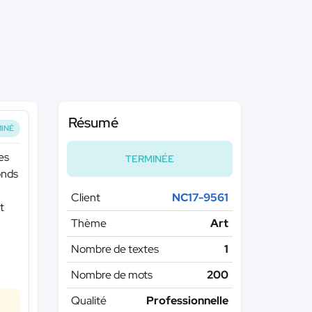
Résumé
INÉ
es
TERMINÉE
onds
Client
NC17-9561
t
Thème
Art
Nombre de textes
1
Nombre de mots
200
Qualité
Professionnelle