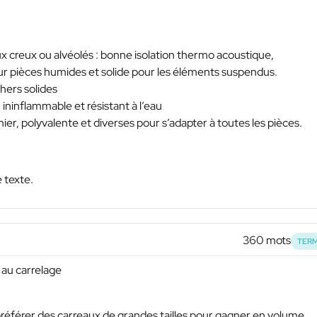
eaux creux ou alvéolés : bonne isolation thermo acoustique,
ur pièces humides et solide pour les éléments suspendus.
hers solides
, ininflammable et résistant à l’eau
nier, polyvalente et diverses pour s’adapter à toutes les pièces.
e texte.
360 mots
TERM
 au carrelage
, préférer des carreaux de grandes tailles pour gagner en volume