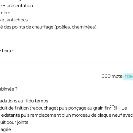
ge + présentation
hambre
 et anti chocs
mité des points de chauffage (poêles, cheminées)
e texte.
360 mots
TERM
 abîmée ?
radations au fil du temps
 enduit de finition (rebouchage) puis ponçage au grain fin II – Le
e existante puis remplacement d’un morceau de plaque neuf avec
uit pour joints
mmagée