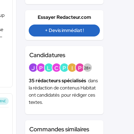
oup
Essayer Redacteur.com
se
+ Devis immédiat !
 –
Candidatures
J
P
L
C
P
I
P
28+
35 rédacteurs spécialisés
dans
la rédaction de contenus Habitat
ont candidatés pour rédiger ces
INÉ
textes.
Commandes similaires