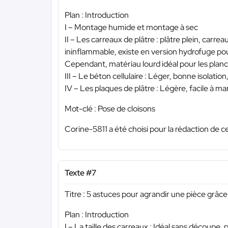
Plan : Introduction
I – Montage humide et montage à sec
II – Les carreaux de plâtre : plâtre plein, carr
ininflammable, existe en version hydrofuge po
Cependant, matériau lourd idéal pour les planc
III – Le béton cellulaire : Léger, bonne isolation
IV – Les plaques de plâtre : Légère, facile à ma
Mot-clé : Pose de cloisons
Corine-5811 a été choisi pour la rédaction de c
Texte #7
Titre : 5 astuces pour agrandir une pièce grâce
Plan : Introduction
I – La taille des carreaux : Idéal sans découpe