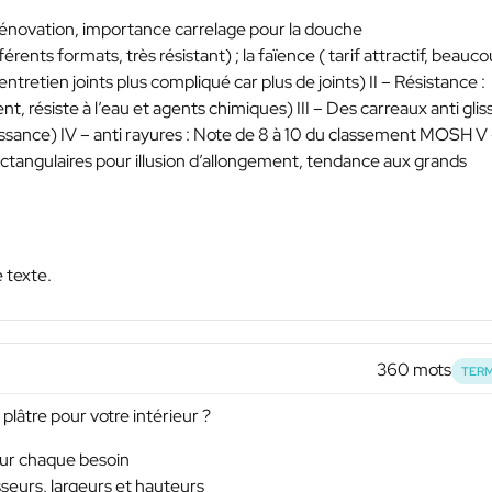
u rénovation, importance carrelage pour la douche
férents formats, très résistant) ; la faïence ( tarif attractif, beauc
entretien joints plus compliqué car plus de joints) II – Résistance :
résiste à l’eau et agents chimiques) III – Des carreaux anti glis
lissance) IV – anti rayures : Note de 8 à 10 du classement MOSH V
ctangulaires pour illusion d’allongement, tendance aux grands
e texte.
360 mots
TERM
 plâtre pour votre intérieur ?
pour chaque besoin
sseurs, largeurs et hauteurs