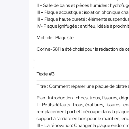
II – Salle de bains et pièces humides : hydrofu
III – Plaque acoustique : isolation phonique c
III – Plaque haute dureté : éléments suspendus
IV- Plaque ignifugée : anti feu, idéale à proxi
Mot-clé : Plaquiste
Corine-5811 a été choisi pour la rédaction de c
Texte #3
Titre : Comment réparer une plaque de plâtre
Plan : Introduction : chocs, trous, fissures, dég
I – Petits défauts : trous, éraflures, fissures :
remplacement partiel : découpe dans la plaqu
support à l’arrière en bois pour le maintien, end
III – La rénovation: Changer la plaque endo