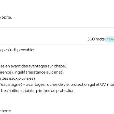
e texte.
360 mots
TERM
étapes indispensables
(mise en avant des avantages sur chape)
ence), ingélif (résistance au climat)
n des eaux pluviales)
’eau stagne) + avantages : durée de vie, protection gel et UV, mo
Les finitions : joints, plinthes de protection
e texte.