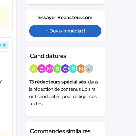
Essayer Redacteur.com
+ Devis immédiat !
INÉ
Candidatures
A
C
M
R
C
P
N
6+
13 rédacteurs spécialisés
dans
IY
la rédaction de contenus Loisirs
ont candidatés pour rédiger ces
textes.
Commandes similaires