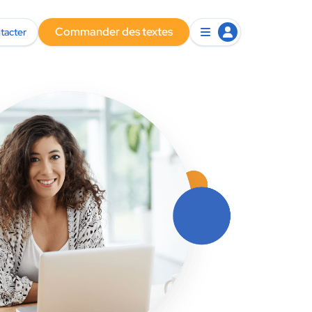
Commander des textes
tacter