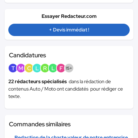
Essayer Redacteur.com
+ Devis immédiat !
Candidatures
T
M
C
L
R
L
F
15+
22 rédacteurs spécialisés
dans la rédaction de
contenus Auto / Moto ont candidatés pour rédiger ce
texte.
Commandes similaires
Redaction de la charte valeur de notre entreprise