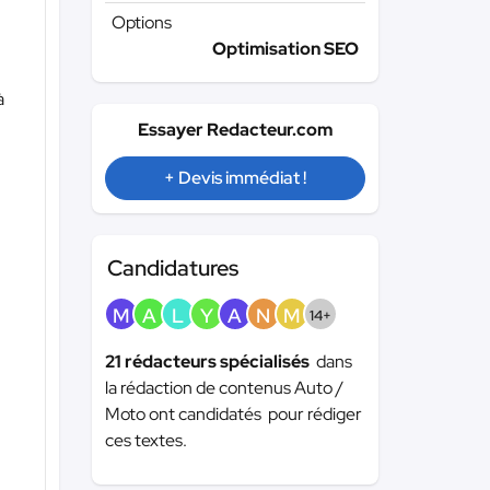
Options
Optimisation SEO
à
Essayer Redacteur.com
+ Devis immédiat !
Candidatures
M
A
L
Y
A
N
M
14+
21 rédacteurs spécialisés
dans
la rédaction de contenus Auto /
Moto ont candidatés pour rédiger
ces textes.