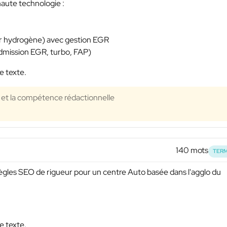
haute technologie :
r hydrogène) avec gestion EGR
dmission EGR, turbo, FAP)
e texte.
té et la compétence rédactionnelle
140 mots
TERM
 règles SEO de rigueur pour un centre Auto basée dans l'agglo du
e texte.