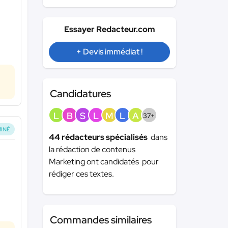
Essayer Redacteur.com
+ Devis immédiat !
Candidatures
L
B
S
L
M
L
A
37+
INÉ
44 rédacteurs spécialisés
dans
la rédaction de contenus
Marketing ont candidatés pour
rédiger ces textes.
Commandes similaires