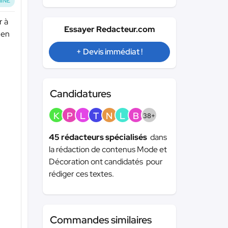
INÉ
r à
Essayer Redacteur.com
 en
+ Devis immédiat !
Candidatures
K
P
L
T
N
L
B
38+
45 rédacteurs spécialisés
dans
la rédaction de contenus Mode et
Décoration ont candidatés pour
rédiger ces textes.
Commandes similaires