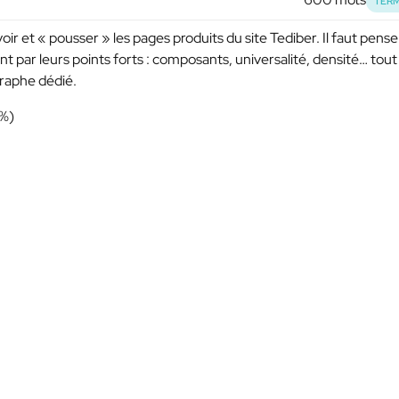
TERM
ir et « pousser » les pages produits du site Tediber. Il faut pense
t par leurs points forts : composants, universalité, densité… tout
graphe dédié.
0%)