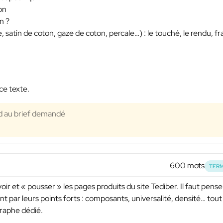
on
n ?
, satin de coton, gaze de coton, percale…) : le touché, le rendu, fra
ce texte.
nd au brief demandé
600 mots
TERM
ir et « pousser » les pages produits du site Tediber. Il faut pense
t par leurs points forts : composants, universalité, densité… tout
graphe dédié.