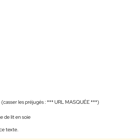
(casser les préjugés :
*** URL MASQUÉE ***
)
 de lit en soie
ce texte.