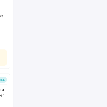
is
INÉ
r à
 en