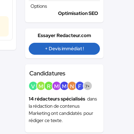
Options
Optimisation SEO
Essayer Redacteur.com
+ Devis immédiat !
Candidatures
V
M
R
M
M
N
F
7+
14 rédacteurs spécialisés
dans
la rédaction de contenus
Marketing ont candidatés pour
rédiger ce texte.