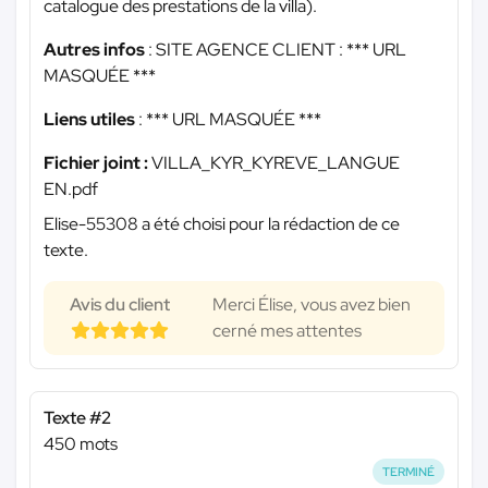
catalogue des prestations de la villa).
Autres infos
: SITE AGENCE CLIENT :
*** URL
MASQUÉE ***
Liens utiles
:
*** URL MASQUÉE ***
Fichier joint :
VILLA_KYR_KYREVE_LANGUE
EN.pdf
Elise-55308 a été choisi pour la rédaction de ce
texte.
Avis du client
Merci Élise, vous avez bien
cerné mes attentes
Texte #2
450 mots
TERMINÉ