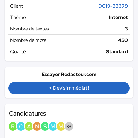
Client
DC19-33379
Thème
Internet
Nombre de textes
3
Nombre de mots
450
Qualité
Standard
Essayer Redacteur.com
+ Devis immédiat !
Candidatures
R
C
A
N
S
M
M
3+