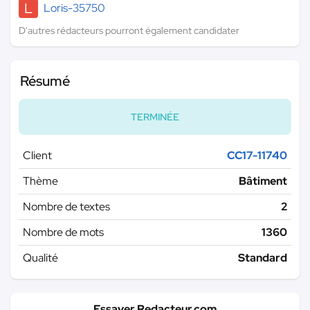
L
Loris-35750
D'autres rédacteurs pourront également candidater
Résumé
TERMINÉE
Client
CC17-11740
Thème
Bâtiment
Nombre de textes
2
Nombre de mots
1360
Qualité
Standard
Essayer Redacteur.com