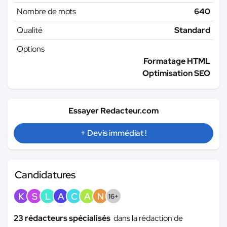
Nombre de mots
640
Qualité
Standard
Options
Formatage HTML
Optimisation SEO
Essayer Redacteur.com
+ Devis immédiat !
Candidatures
K
S
L
A
C
A
N
16+
23 rédacteurs spécialisés
dans la rédaction de