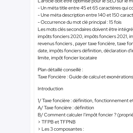
L’article doit être optimisé pour le SEO sur le 
- Un méta title entre 45 et 65 caractères qu
- Une méta description entre 140 et 150 carac
- Occurrence du mot clé principal : 15 fois
Les mots clés secondaires doivent être intégré 
impôts fonciers 2020, impôts fonciers 2021, im
revenus fonciers , payer taxe foncière, taxe fon
date, impôts fonciers définition, déclaration d
limite, impôt foncier locataire
Plan détaillé conseillé :
Taxe Foncière : Guide de calcul et exonération
Introduction
1/ Taxe foncière : définition, fonctionnement et
A/ Taxe foncière : définition
B/ Comment calculer l’impôt foncier ? (propriét
> TFPB et TFPNB
> Les 3 composantes :