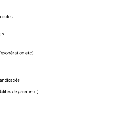
locales
t ?
d’exonération etc)
 handicapés
dalités de paiement)