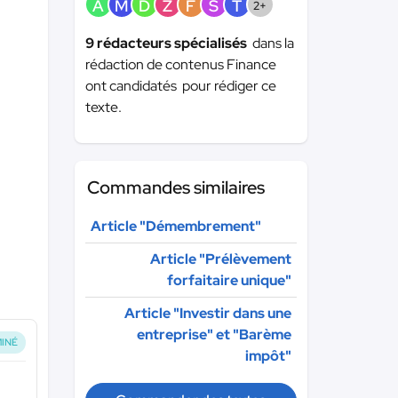
A
M
D
Z
F
S
T
2+
9 rédacteurs spécialisés
dans la
rédaction de contenus Finance
ont candidatés pour rédiger ce
texte.
Commandes similaires
Article "Démembrement"
Article "Prélèvement
forfaitaire unique"
Article "Investir dans une
entreprise" et "Barème
INÉ
impôt"