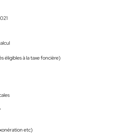
2021
alcul
 éligibles à la taxe foncière)
cales
?
exonération etc)