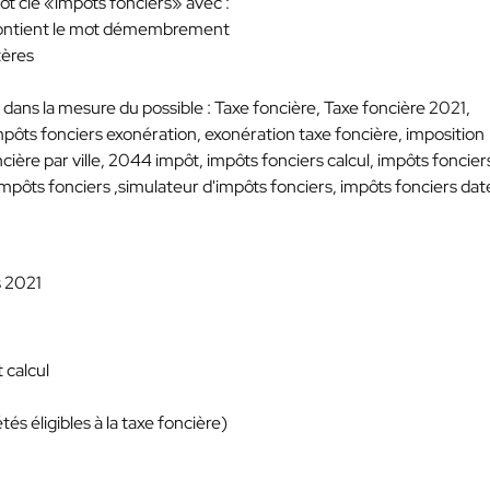
mot clé «impôts fonciers» avec :
i contient le mot démembrement
tères
dans la mesure du possible : Taxe foncière, Taxe foncière 2021,
pôts fonciers exonération, exonération taxe foncière, imposition
cière par ville, 2044 impôt, impôts fonciers calcul, impôts foncier
'impôts fonciers ,simulateur d'impôts fonciers, impôts fonciers dat
s 2021
 calcul
és éligibles à la taxe foncière)