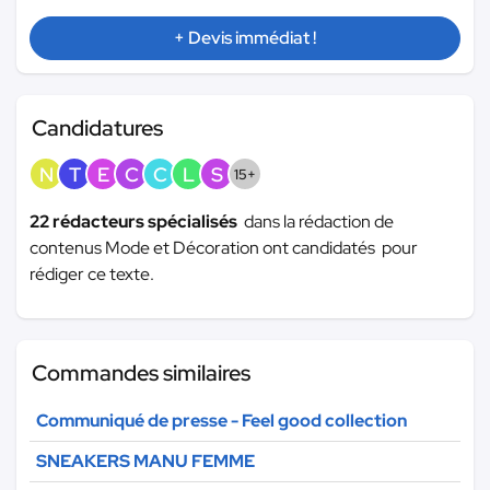
+ Devis immédiat !
Candidatures
N
T
E
C
C
L
S
15+
22 rédacteurs spécialisés
dans la rédaction de
contenus Mode et Décoration ont candidatés pour
rédiger ce texte.
Commandes similaires
Communiqué de presse - Feel good collection
SNEAKERS MANU FEMME