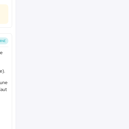
INÉ
de
e).
 une
faut