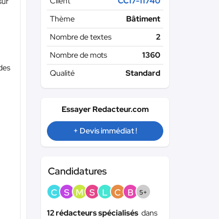
Client
CC17-11740
sur
Thème
Bâtiment
Nombre de textes
2
Nombre de mots
1360
 des
Qualité
Standard
Essayer Redacteur.com
+ Devis immédiat !
Candidatures
C
S
M
S
L
C
B
5+
12 rédacteurs spécialisés
dans