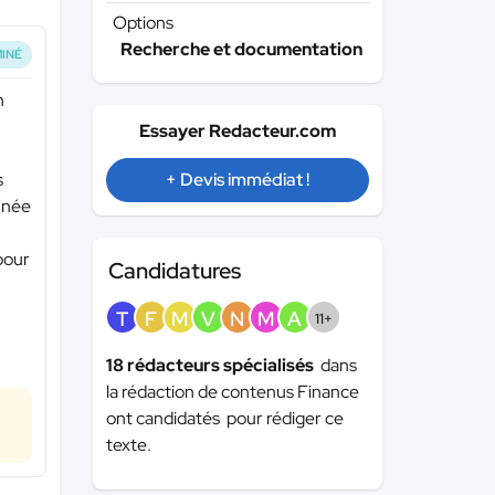
Options
Recherche et documentation
INÉ
n
Essayer Redacteur.com
s
+ Devis immédiat !
année
 pour
Candidatures
T
F
M
V
N
M
A
11+
18 rédacteurs spécialisés
dans
la rédaction de contenus Finance
ont candidatés pour rédiger ce
texte.