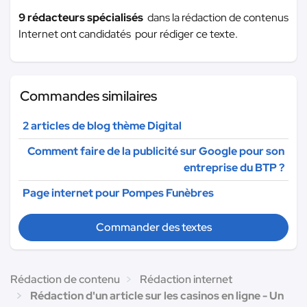
9 rédacteurs spécialisés
dans la rédaction de contenus
Internet ont candidatés pour rédiger ce texte.
Commandes similaires
2 articles de blog thème Digital
Comment faire de la publicité sur Google pour son
entreprise du BTP ?
Page internet pour Pompes Funèbres
Commander des textes
Rédaction de contenu
Rédaction internet
Rédaction d'un article sur les casinos en ligne - Un