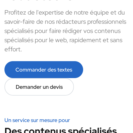
Profitez de l'expertise de notre équipe et du
savoir-faire de nos rédacteurs professionnels
spécialisés pour faire rédiger vos contenus
spécialisés pour le web, rapidement et sans
effort.
Commander des textes
Demander un devis
Un service sur mesure pour
Des contenus spécialisés