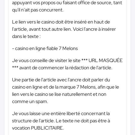
appuyant vos propos ou faisant office de source, tant
qu'il n'ait pas concurrent.
Le lien vers le casino doit être inséré en haut de
l'article, avant tout autre lien. Voici l'ancre à insérer
dans le texte :
- casino en ligne fiable 7 Melons
Je vous conseille de visiter le site
*** URL MASQUÉE
***
avant de commencer la rédaction de l'article.
Une partie de l'article avec l'ancre doit parler du
casino en ligne et de la marque 7 Melons, afin que le
lien vers le casino se lise naturellement et non
comme un spam.
Je vous laisse une entière liberté concernant la
structure de l'article. Le texte ne doit pas être à
vocation PUBLICITAIRE.