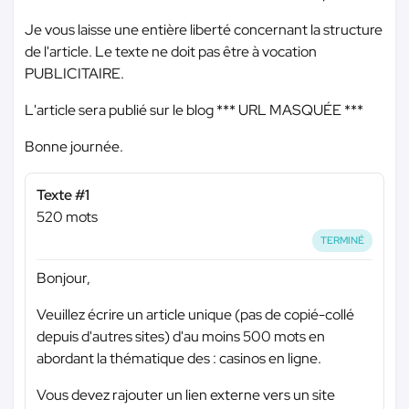
Je vous laisse une entière liberté concernant la structure
de l'article. Le texte ne doit pas être à vocation
PUBLICITAIRE.
L'article sera publié sur le blog
*** URL MASQUÉE ***
Bonne journée.
Texte #1
520 mots
TERMINÉ
Bonjour,
Veuillez écrire un article unique (pas de copié-collé
depuis d'autres sites) d'au moins 500 mots en
abordant la thématique des : casinos en ligne.
Vous devez rajouter un lien externe vers un site