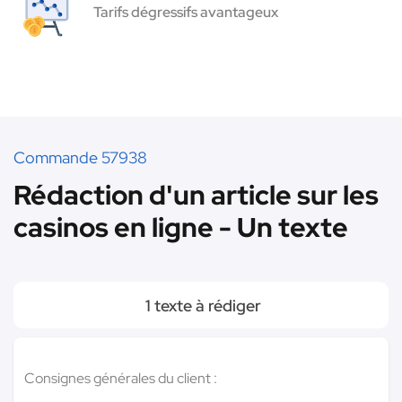
Tarifs dégressifs avantageux
Commande 57938
Rédaction d'un article sur les
casinos en ligne - Un texte
1 texte à rédiger
Consignes générales du client :