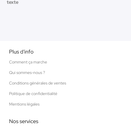
texte
Plus d'info
Comment ça marche
Qui sommes-nous ?
Conditions générales de ventes
Politique de confidentialité
Mentions légales
Nos services