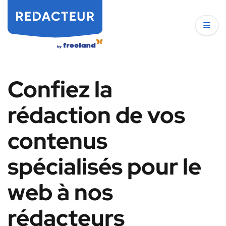
Confiez la
rédaction de vos
contenus
spécialisés pour le
web à nos
rédacteurs