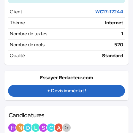
Client
WC17-12244
Thème
Internet
Nombre de textes
1
Nombre de mots
520
Qualité
Standard
Essayer Redacteur.com
+ Devis immédiat !
Candidatures
H
N
D
L
S
C
A
2+