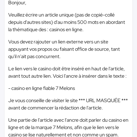
Bonjour,
Veuillez écrire un article unique (pas de copié-collé
depuis d'autres sites) d'au moins 500 mots en abordant
la thématique des : casinos en ligne.
Vous devez rajouter un lien externe vers un site
appuyant vos propos ou faisant office de source, tant
qu'il n'ait pas concurrent.
Le lien vers le casino doit être inséré en haut de l'article,
avant tout autre lien. Voici l'ancre à insérer dans le texte :
- casino en ligne fiable 7 Melons
Je vous conseille de visiter le site
*** URL MASQUÉE ***
avant de commencer la rédaction de l'article.
Une partie de l'article avec l'ancre doit parler du casino en
ligne et de la marque 7 Melons, afin que le lien vers le
casino se lise naturellement et non comme un spam.