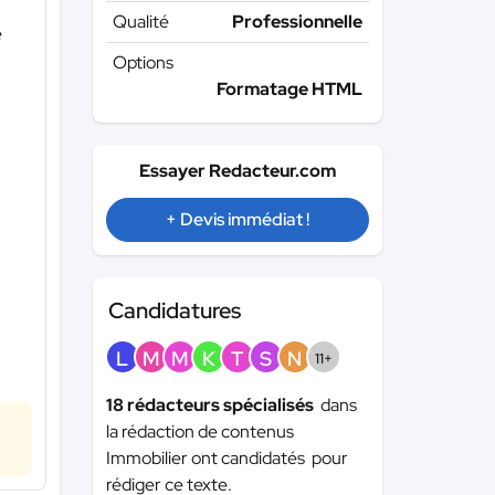
Qualité
Professionnelle
e
Options
Formatage HTML
Essayer Redacteur.com
+ Devis immédiat !
Candidatures
L
M
M
K
T
S
N
11+
18 rédacteurs spécialisés
dans
la rédaction de contenus
Immobilier ont candidatés pour
rédiger ce texte.