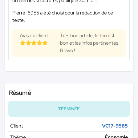
ou bien les structures publiques sont à...
Pierre-6955 a été choisi pour la rédaction de ce
texte.
Avis du client
Très bon article, le ton est
bon et les infos pertinentes.
Bravo !
Résumé
TERMINÉE
Client
VC17-9585
Thème
Économie