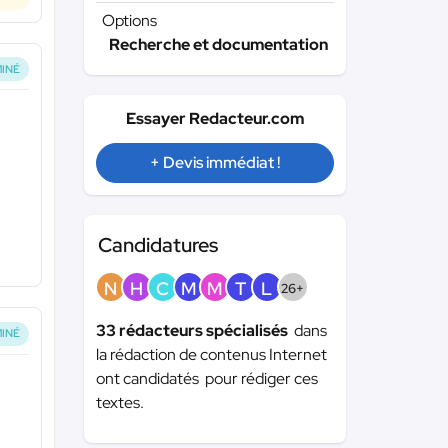
Options
Recherche et documentation
INÉ
Essayer Redacteur.com
+ Devis immédiat !
Candidatures
N
H
C
M
M
T
L
26+
33 rédacteurs spécialisés
dans
INÉ
la rédaction de contenus Internet
ont candidatés pour rédiger ces
textes.