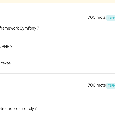
700 mots
TERM
e framework Symfony ?
k PHP ?
 texte.
700 mots
TERM
être mobile-friendly ?