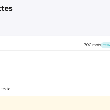
xtes
700 mots
TERM
 texte.