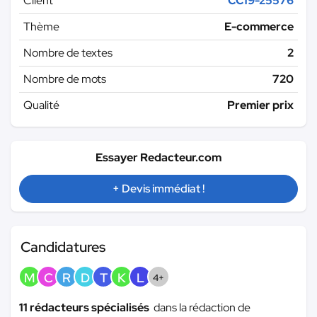
Client
CC19-25576
Thème
E-commerce
Nombre de textes
2
Nombre de mots
720
Qualité
Premier prix
Essayer Redacteur.com
+ Devis immédiat !
Candidatures
M
C
R
D
T
K
L
4+
11 rédacteurs spécialisés
dans la rédaction de