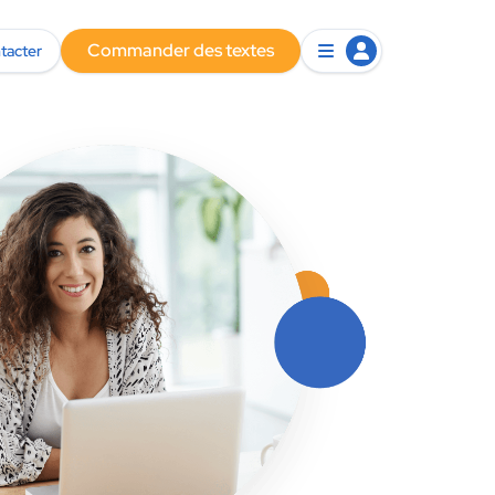
Commander des textes
tacter