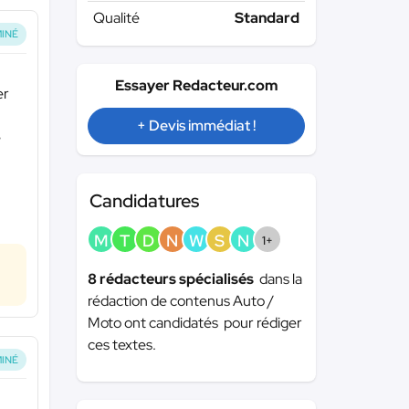
Qualité
Standard
INÉ
Essayer Redacteur.com
er
+ Devis immédiat !
e
Candidatures
M
T
D
N
W
S
N
1+
8 rédacteurs spécialisés
dans la
rédaction de contenus Auto /
Moto ont candidatés pour rédiger
ces textes.
INÉ