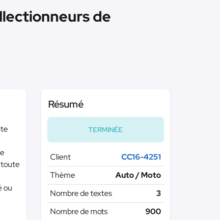
llectionneurs de
Résumé
ite
TERMINÉE
Je
Client
CC16-4251
 toute
Thème
Auto / Moto
é ou
Nombre de textes
3
Nombre de mots
900