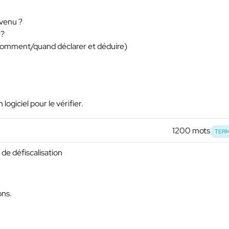
evenu ?
 ?
e comment/quand déclarer et déduire)
 logiciel pour le vérifier.
1200 mots
TERM
de défiscalisation
ons.