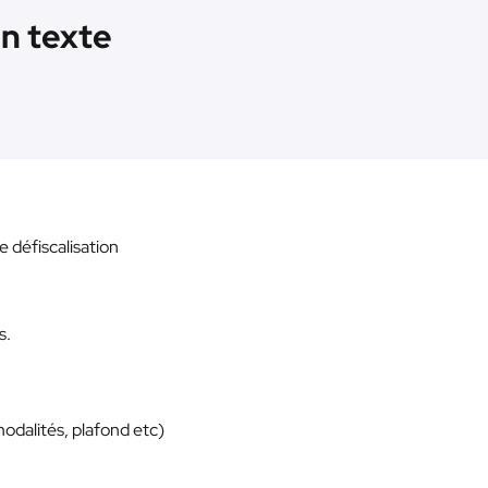
Un texte
 défiscalisation
s.
odalités, plafond etc)