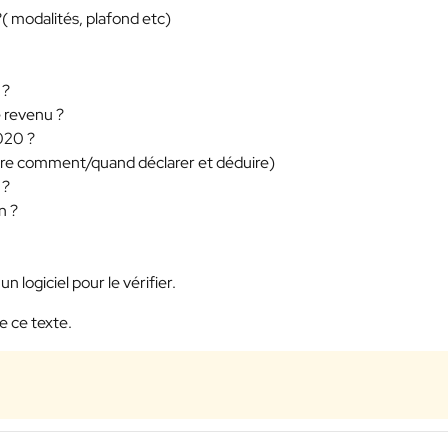
( modalités, plafond etc)
 ?
e revenu ?
020 ?
lure comment/quand déclarer et déduire)
 ?
n ?
un logiciel pour le vérifier.
e ce texte.