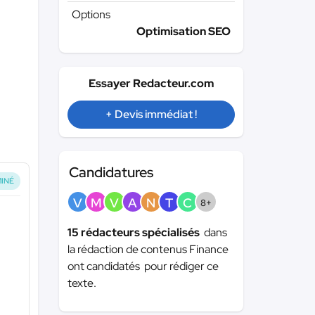
Options
Optimisation SEO
Essayer Redacteur.com
+ Devis immédiat !
Candidatures
INÉ
V
M
V
A
N
T
C
8+
15 rédacteurs spécialisés
dans
la rédaction de contenus Finance
ont candidatés pour rédiger ce
texte.