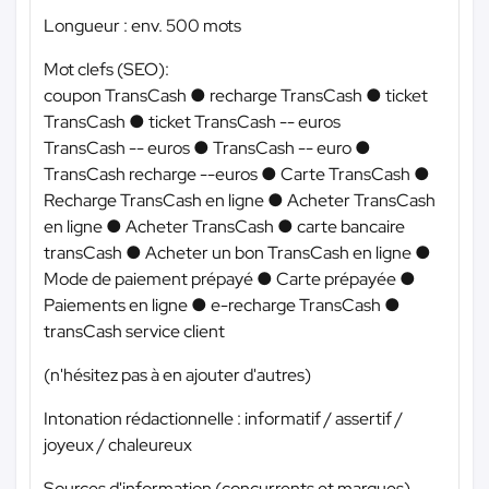
Longueur : env. 500 mots
Mot clefs (SEO):
coupon TransCash ● recharge TransCash ● ticket
TransCash ● ticket TransCash -- euros
TransCash -- euros ● TransCash -- euro ●
TransCash recharge --euros ● Carte TransCash ●
Recharge TransCash en ligne ● Acheter TransCash
en ligne ● Acheter TransCash ● carte bancaire
transCash ● Acheter un bon TransCash en ligne ●
Mode de paiement prépayé ● Carte prépayée ●
Paiements en ligne ● e-recharge TransCash ●
transCash service client
(n'hésitez pas à en ajouter d'autres)
Intonation rédactionnelle : informatif / assertif /
joyeux / chaleureux
Sources d'information (concurrents et marques)