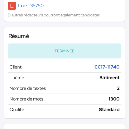
L
Loris-35750
D'autres rédacteurs pourront également candidater
Résumé
TERMINÉE
Client
CC17-11740
Thème
Bâtiment
Nombre de textes
2
Nombre de mots
1300
Qualité
Standard