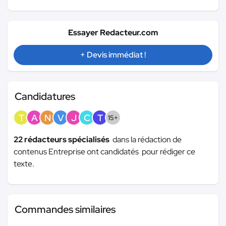
Essayer Redacteur.com
+ Devis immédiat !
Candidatures
T
A
N
V
J
C
T
15+
22 rédacteurs spécialisés
dans la rédaction de
contenus Entreprise ont candidatés pour rédiger ce
texte.
Commandes similaires