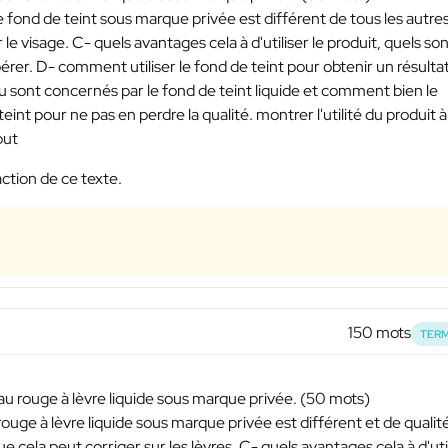
e fond de teint sous marque privée est différent de tous les autres
 le visage. C- quels avantages cela à d'utiliser le produit, quels son
spérer. D- comment utiliser le fond de teint pour obtenir un résulta
au sont concernés par le fond de teint liquide et comment bien le
nt pour ne pas en perdre la qualité. montrer l'utilité du produit à
out
ction de ce texte.
150 mots
TERM
au rouge à lèvre liquide sous marque privée. (50 mots)
rouge à lèvre liquide sous marque privée est différent et de qualit
e cela peut corriger sur les lèvres. C- quels avantages cela à d'uti