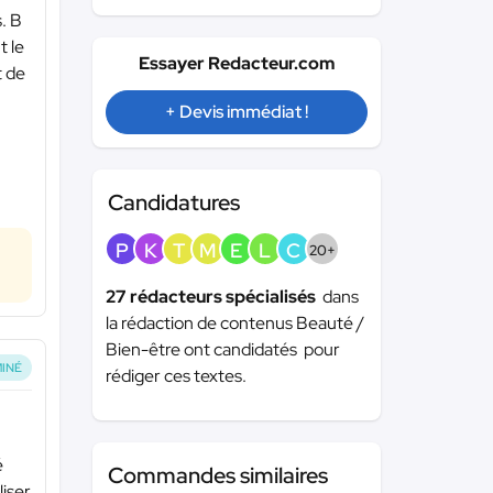
. B
t le
Essayer Redacteur.com
t de
+ Devis immédiat !
Candidatures
P
K
T
M
E
L
C
20+
27 rédacteurs spécialisés
dans
la rédaction de contenus Beauté /
Bien-être ont candidatés pour
INÉ
rédiger ces textes.
é
Commandes similaires
liser