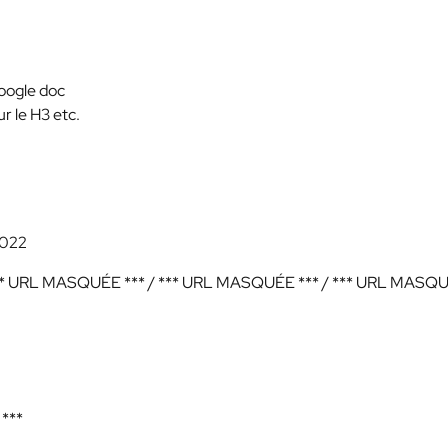
google doc
our le H3 etc.
2022
** URL MASQUÉE ***
/
*** URL MASQUÉE ***
/
*** URL MASQ
***