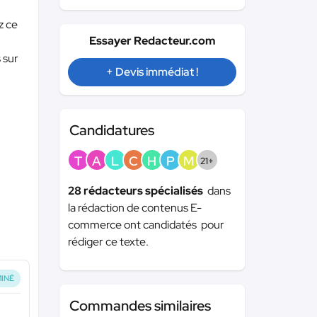
z ce
Essayer Redacteur.com
.
 sur
+ Devis immédiat !
Candidatures
T
A
L
C
H
P
M
21+
28 rédacteurs spécialisés
dans
la rédaction de contenus E-
commerce ont candidatés pour
rédiger ce texte.
INÉ
Commandes similaires