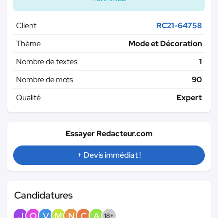
Client
RC21-64758
Thème
Mode et Décoration
Nombre de textes
1
Nombre de mots
90
Qualité
Expert
Essayer Redacteur.com
+ Devis immédiat !
Candidatures
J
O
V
M
N
C
A
18+