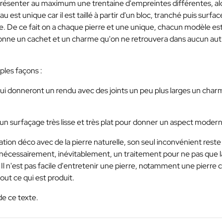
 présenter au maximum une trentaine d'empreintes différentes, al
u est unique car il est taillé à partir d'un bloc, tranché puis surfac
te. De ce fait on a chaque pierre et une unique, chacun modèle es
donne un cachet et un charme qu'on ne retrouvera dans aucun aut
ples façons :
 qui donneront un rendu avec des joints un peu plus larges un char
c un surfaçage très lisse et très plat pour donner un aspect moder
ation déco avec de la pierre naturelle, son seul inconvénient reste
a nécessairement, inévitablement, un traitement pour ne pas que l
Il n'est pas facile d'entretenir une pierre, notamment une pierre c
tout ce qui est produit.
de ce texte.