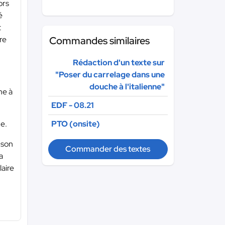
ors
é
t
re
Commandes similaires
Rédaction d'un texte sur
"Poser du carrelage dans une
douche à l'italienne"
me à
EDF - 08.21
ne.
PTO (onsite)
 son
Commander des textes
a
laire