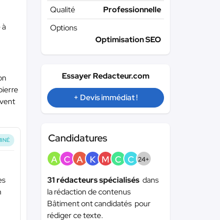
Qualité
Professionnelle
 à
Options
Optimisation SEO
.
Essayer Redacteur.com
on
pierre
+ Devis immédiat !
uvent
Candidatures
INÉ
A
C
A
K
M
C
C
24+
es
31 rédacteurs spécialisés
dans
n
la rédaction de contenus
Bâtiment ont candidatés pour
rédiger ce texte.