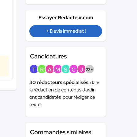
Essayer Redacteur.com
+ Devis immédiat !
Candidatures
T
R
A
M
S
C
J
23+
30 rédacteurs spécialisés
dans
la rédaction de contenus Jardin
ont candidatés pour rédiger ce
texte.
Commandes similaires