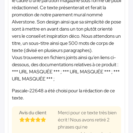
le cadre d’une parution magazine sous forme de publi
rédactionnel. Ce texte présenterait et ferait la
promotion de notre parement mural nommé
Alverstone. Son design ainsi que sa simplicité de pose
sont à mettre en avant dans un ton plutôt orienté
vers le conseil et inspiration déco. Nous attendons un
titre, un sous-titre ainsi que 500 mots de corps de
texte (divisé en plusieurs paragraphes).
Vous trouverez en fichiers joints ainsi qu’en liens ci-
dessous, des documentations relatives à ce produit :
*** URL MASQUÉE ***
;
*** URL MASQUÉE ***
;
***
URL MASQUÉE ***
;
Pascale-22648 a été choisi pour la rédaction de ce
texte.
Avis du client
Merci pour ce texte très bien
écrit ! Nous avons retiré 2
phrases qui ne