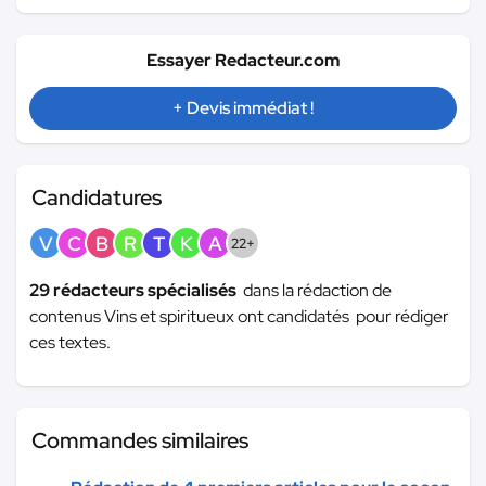
Essayer Redacteur.com
+ Devis immédiat !
Candidatures
V
C
B
R
T
K
A
22+
29 rédacteurs spécialisés
dans la rédaction de
contenus Vins et spiritueux ont candidatés pour rédiger
ces textes.
Commandes similaires