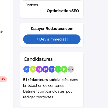
Options
Optimisation SEO
Essayer Redacteur.com
te
+ Devis immédiat !
Candidatures
F
A
M
P
T
L
E
44+
51 rédacteurs spécialisés
dans
URS
la rédaction de contenus
Bâtiment ont candidatés pour
rédiger ces textes.