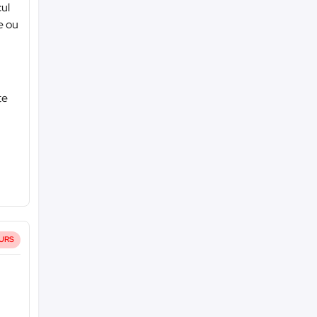
cul
e ou
te
URS