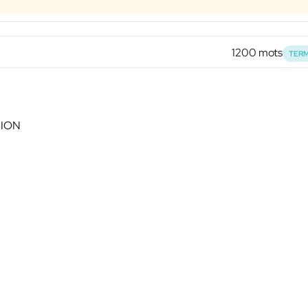
1200 mots
TERM
SION