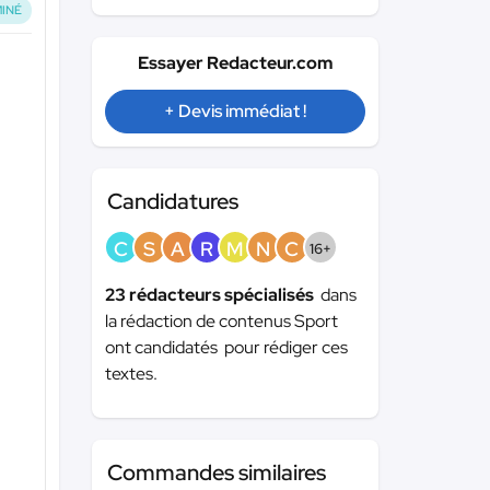
INÉ
Essayer Redacteur.com
+ Devis immédiat !
Candidatures
C
S
A
R
M
N
C
16+
23 rédacteurs spécialisés
dans
la rédaction de contenus Sport
ont candidatés pour rédiger ces
textes.
Commandes similaires