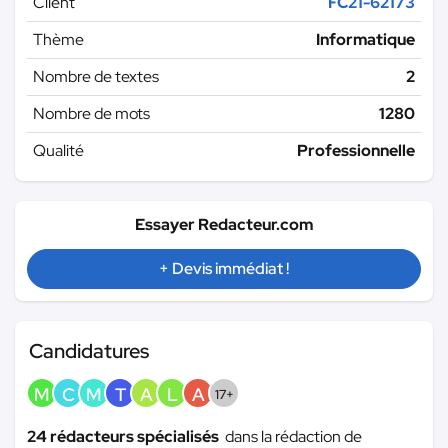
Client
FC21-62173
Thème
Informatique
Nombre de textes
2
Nombre de mots
1280
Qualité
Professionnelle
Essayer Redacteur.com
+ Devis immédiat !
Candidatures
M
C
M
T
A
L
A
17+
24 rédacteurs spécialisés
dans la rédaction de