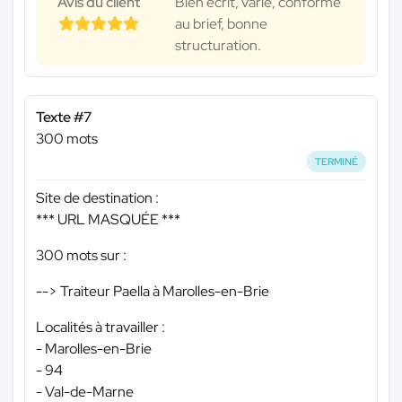
Avis du client
Bien écrit, varié, conforme
au brief, bonne
structuration.
Texte #7
300 mots
TERMINÉ
Site de destination :
*** URL MASQUÉE ***
300 mots sur :
--> Traiteur Paella à Marolles-en-Brie
Localités à travailler :
- Marolles-en-Brie
- 94
- Val-de-Marne