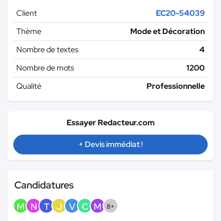
Client
EC20-54039
Thème
Mode et Décoration
Nombre de textes
4
Nombre de mots
1200
Qualité
Professionnelle
Essayer Redacteur.com
+ Devis immédiat !
Candidatures
M
N
T
J
V
C
M
8+