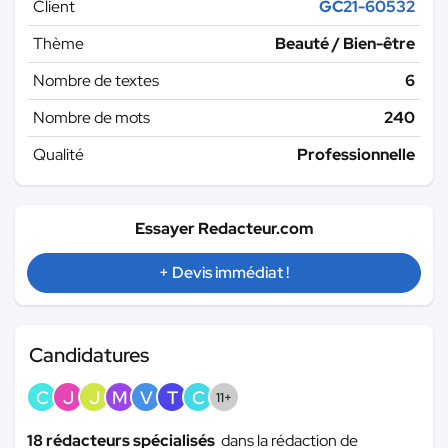
Client
GC21-60532
Thème
Beauté / Bien-être
Nombre de textes
6
Nombre de mots
240
Qualité
Professionnelle
Essayer Redacteur.com
+ Devis immédiat !
Candidatures
C
J
J
M
V
T
C
11+
18 rédacteurs spécialisés
dans la rédaction de