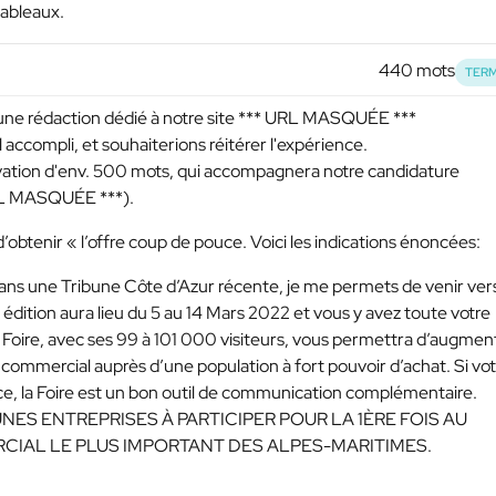
tableaux.
440 mots
TERM
ne rédaction dédié à notre site
*** URL MASQUÉE ***
l accompli, et souhaiterions réitérer l'expérience.
otivation d'env. 500 mots, qui accompagnera notre candidature
RL MASQUÉE ***
).
obtenir « l’offre coup de pouce. Voici les indications énoncées:
ce dans une Tribune Côte d’Azur récente, je me permets de venir ver
édition aura lieu du 5 au 14 Mars 2022 et vous y avez toute votre
 Foire, avec ses 99 à 101 000 visiteurs, vous permettra d’augmen
 commercial auprès d’une population à fort pouvoir d’achat. Si vo
, la Foire est un bon outil de communication complémentaire.
UNES ENTREPRISES À PARTICIPER POUR LA 1ÈRE FOIS AU
IAL LE PLUS IMPORTANT DES ALPES-MARITIMES.