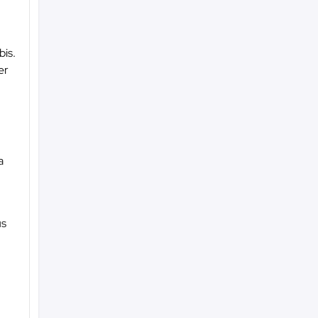
bis.
er
a
us