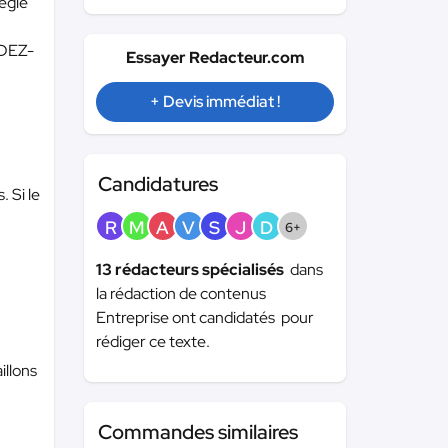
tégie
NDEZ-
Essayer Redacteur.com
+ Devis immédiat !
Candidatures
 Si le
R
M
A
V
S
J
D
6+
13 rédacteurs spécialisés
dans
la rédaction de contenus
Entreprise ont candidatés pour
rédiger ce texte.
illons
Commandes similaires