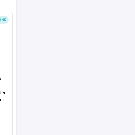
INÉ
s
ter
tre