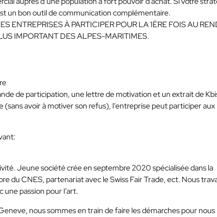
ial auprès d’une population à fort pouvoir d’achat. Si votre stra
est un bon outil de communication complémentaire.
ES ENTREPRISES À PARTICIPER POUR LA 1ÈRE FOIS AU RE
LUS IMPORTANT DES ALPES-MARITIMES.
ire
e de participation, une lettre de motivation et un extrait de Kbis.
 (sans avoir à motiver son refus), l’entreprise peut participer aux
vant:
vité. Jeune société crée en septembre 2020 spécialisée dans la
re du CNES, partenariat avec le Swiss Fair Trade, ect. Nous trava
 une passion pour l’art.
à Geneve, nous sommes en train de faire les démarches pour nous