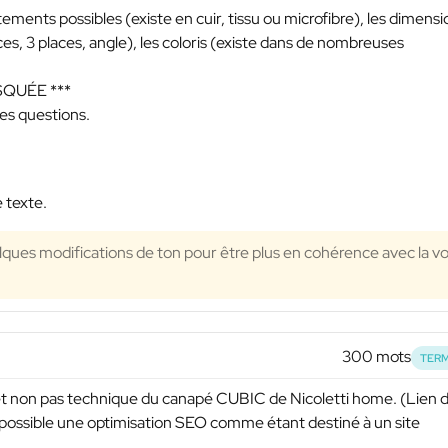
ents possibles (existe en cuir, tissu ou microfibre), les dimensi
ces, 3 places, angle), les coloris (existe dans de nombreuses
SQUÉE ***
des questions.
 texte.
lques modifications de ton pour être plus en cohérence avec la vo
300 mots
TERM
et non pas technique du canapé CUBIC de Nicoletti home. (Lien 
 possible une optimisation SEO comme étant destiné à un site