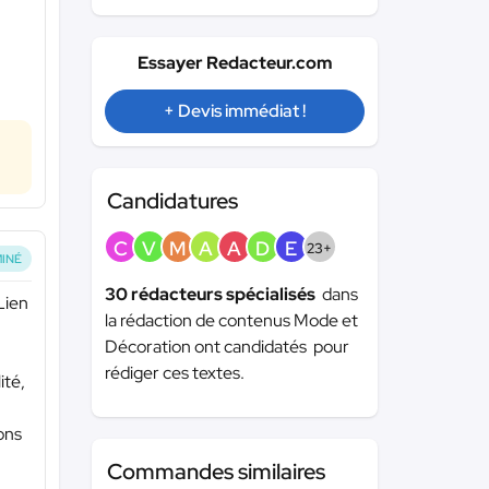
Essayer Redacteur.com
+ Devis immédiat !
Candidatures
C
V
M
A
A
D
E
23+
INÉ
30 rédacteurs spécialisés
dans
Lien
la rédaction de contenus Mode et
Décoration ont candidatés pour
rédiger ces textes.
ité,
ons
Commandes similaires