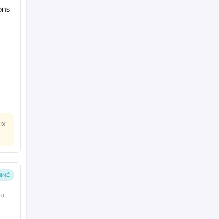
ons
ix
INÉ
du