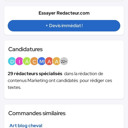
Essayer Redacteur.com
+ Devis immédiat !
Candidatures
D
I
A
C
M
A
A
22+
29 rédacteurs spécialisés
dans la rédaction de
contenus Marketing ont candidatés pour rédiger ces
textes.
Commandes similaires
Art blog cheval