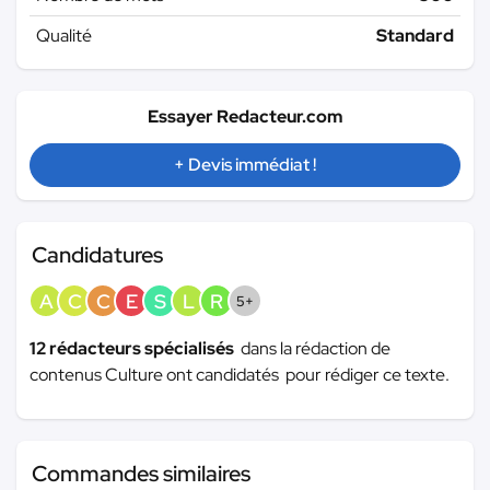
Qualité
Standard
Essayer Redacteur.com
+ Devis immédiat !
Candidatures
A
C
C
E
S
L
R
5+
12 rédacteurs spécialisés
dans la rédaction de
contenus Culture ont candidatés pour rédiger ce texte.
Commandes similaires