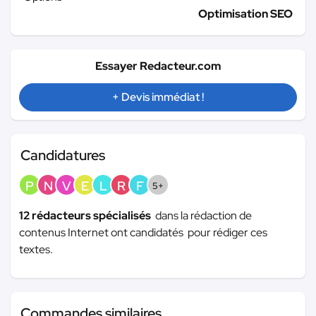
Optimisation SEO
Essayer Redacteur.com
+ Devis immédiat !
Candidatures
P
N
V
E
L
R
F
5+
12 rédacteurs spécialisés
dans la rédaction de
contenus Internet ont candidatés pour rédiger ces
textes.
Commandes similaires