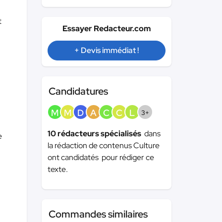
t
Essayer Redacteur.com
+ Devis immédiat !
Candidatures
M
M
D
A
C
C
L
3+
10 rédacteurs spécialisés
dans
e
la rédaction de contenus Culture
ont candidatés pour rédiger ce
texte.
Commandes similaires