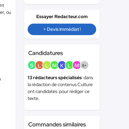
ent
ter, ou
Essayer Redacteur.com
+ Devis immédiat !
Candidatures
S
L
L
M
K
L
M
6+
13 rédacteurs spécialisés
dans
e
la rédaction de contenus Culture
ont candidatés pour rédiger ce
texte.
Commandes similaires