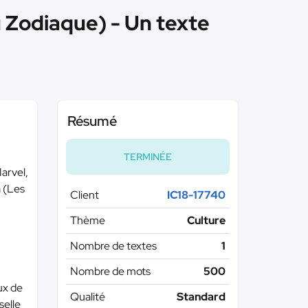
u Zodiaque) - Un texte
Résumé
TERMINÉE
Marvel,
a (Les
Client
IC18-17740
Thème
Culture
Nombre de textes
1
Nombre de mots
500
ux de
Qualité
Standard
selle